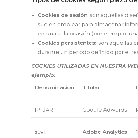
Tipos de cookies según plazo d
Cookies de sesión
: son aquellas dis
suelen emplear para almacenar informa
en una sola ocasión (por ejemplo, una
Cookies persistentes:
son aquellas e
durante un periodo definido por el re
COOKIES UTILIZADAS EN NUESTRA WE
ejemplo:
Denominación
Titular
1P_JAR
Google
Adwords
s_vi
Adobe Analytics