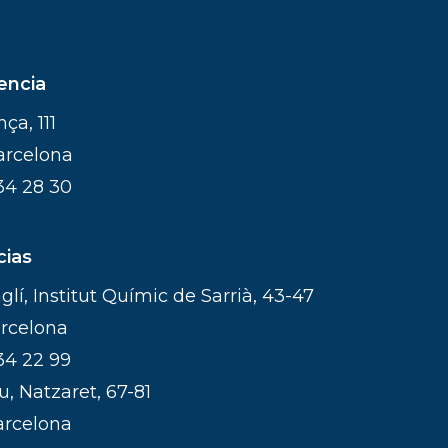
encia
ça, 111
arcelona
34 28 30
cias
lí, Institut Químic de Sarrià, 43-47
rcelona
34 22 99
, Natzaret, 67-81
arcelona