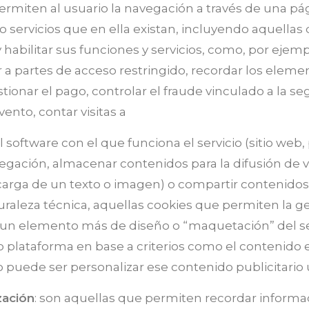
rmiten al usuario la navegación a través de una pág
o servicios que en ella existan, incluyendo aquellas q
 habilitar sus funciones y servicios, como, por ejemp
er a partes de acceso restringido, recordar los eleme
nar el pago, controlar el fraude vinculado a la segur
ento, contar visitas a
 software con el que funciona el servicio (sitio web, 
gación, almacenar contenidos para la difusión de ví
arga de un texto o imagen) o compartir contenidos a
raleza técnica, aquellas cookies que permiten la ge
 un elemento más de diseño o “maquetación” del servi
o plataforma en base a criterios como el contenido 
o puede ser personalizar ese contenido publicitario 
zación
: son aquellas que permiten recordar informac