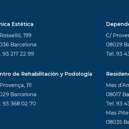
ínica Estética
Depend
Rosselló, 199
C/ Proven
036 Barcelona
08029 B
l.
93 217 22 99
Tel.
93 4
ntro de Rehabilitación y Podología
Residen
Provença, 111
Mas d’Ang
029 Barcelona
08017 Ba
l.
93 368 02 70
Tel.
93 4
Mas Piteu
08035 B